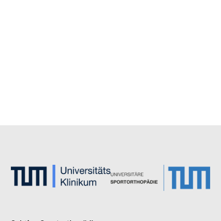
sportortho@mri.tum.de
Haus 524
Ismaninger Str. 22
81675 München